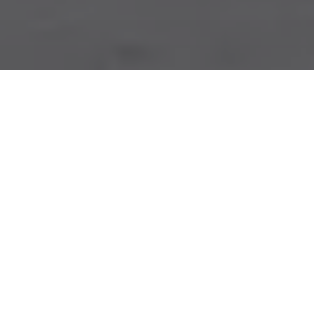
Chaque année, la Philharmonie
Royale Concordia est invitée aux
commémorations du 11
novembre par la commune de
Court-St-Etienne.